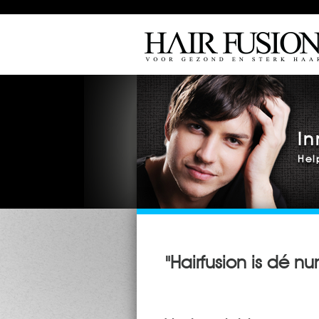
In
Hel
"Hairfusion is dé n